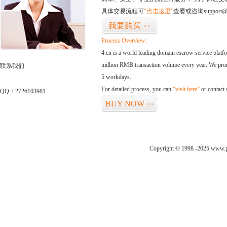
具体交易流程可
“点击这里”
查看或咨询support@
我要购买
>>
Process Overview:
4.cn is a world leading domain escrow service plat
million RMB transaction volume every year. We promi
联系我们
5 workdays.
For detailed process, you can
“visit here”
or contact
QQ：2726103981
BUY NOW
>>
Copyright © 1998 -2025 www.p