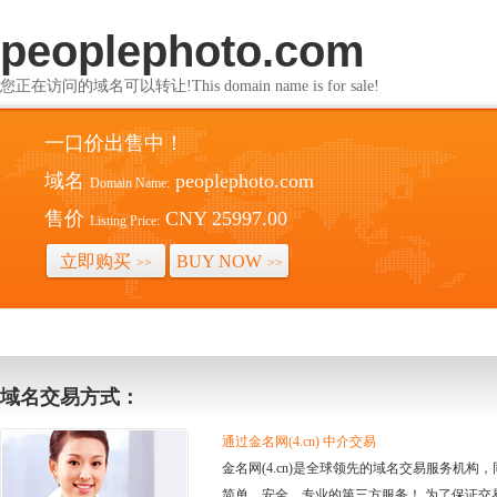
peoplephoto.com
您正在访问的域名可以转让!This domain name is for sale!
一口价出售中！
域名
peoplephoto.com
Domain Name:
售价
CNY 25997.00
Listing Price:
立即购买
BUY NOW
>>
>>
域名交易方式：
通过金名网(4.cn) 中介交易
金名网(4.cn)是全球领先的域名交易服务机
简单、安全、专业的第三方服务！ 为了保证交