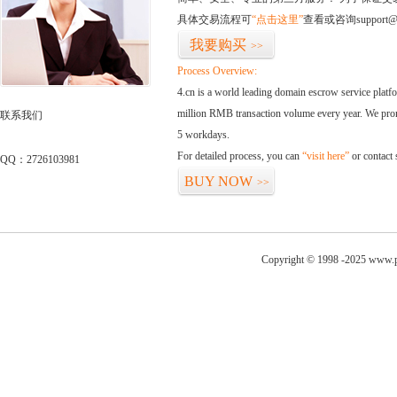
具体交易流程可
“点击这里”
查看或咨询support@
我要购买
>>
Process Overview:
4.cn is a world leading domain escrow service plat
million RMB transaction volume every year. We promi
联系我们
5 workdays.
For detailed process, you can
“visit here”
or contact
QQ：2726103981
BUY NOW
>>
Copyright © 1998 -2025 www.p