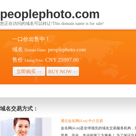
peoplephoto.com
您正在访问的域名可以转让!This domain name is for sale!
一口价出售中！
域名
peoplephoto.com
Domain Name:
售价
CNY 25997.00
Listing Price:
立即购买
BUY NOW
>>
>>
域名交易方式：
通过金名网(4.cn) 中介交易
金名网(4.cn)是全球领先的域名交易服务机
简单、安全、专业的第三方服务！ 为了保证交